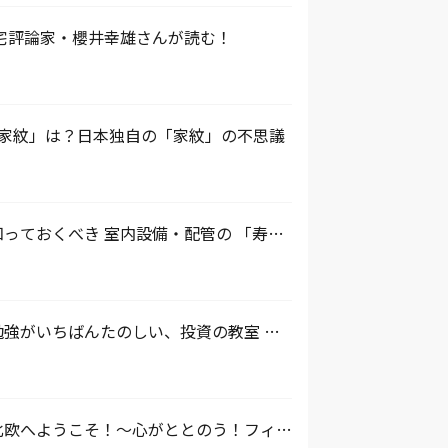
住宅評論家・櫻井幸雄さんが読む！
「家紋」は？日本独自の「家紋」の不思議
っておくべき 室内設備・配管の 「寿
 20 年以上のマンションにお住いの方必
強がいちばんたのしい、投資の教室 第3
」ビギナーズレッスン！
北欧へようこそ！～心がととのう！フィン