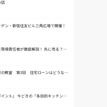
の話
ーゲン・新宿住友ビル三角広場で開催！
現場責任者が徹底解説！ 先に売る？先
るポイントとは
資の教室 第3回 住宅ローンはどうな
イント』 今どきの「多目的キッチン」