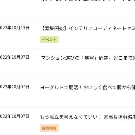
グ”の魅力
2022年10月13日
【募集開始】インテリアコーディネートセミ
学ぶ、インテリアのたのしみ
イベント
2022年10月07日
マンション選びの「地盤」問題。どこまで
2022年10月07日
ヨーグルトで腸活！おいしく食べて腸から
2022年10月07日
もう献立を考えなくていい！ 家事負担軽減を
会員特典