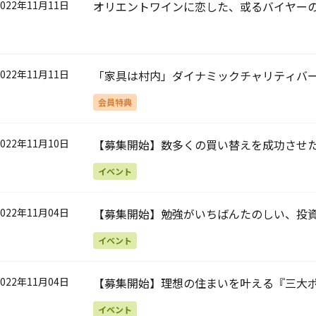
2022年11月11日
オリエントワインに恋した、或るバイヤー
2022年11月11日
「家具は村内」ダイナミックチャリティバ
会員特典
2022年11月10日
【募集開始】数多くの買い替えを成功させた
に買う？住まいの「買い替え」を成功させ
イベント
2022年11月04日
【募集開始】勉強がいちばんたのしい、投
る？「金利と為替」ビギナーズレッスン！
イベント
2022年11月04日
【募集開始】理想の住まいを叶える『三大ポ
「片付く収納」「感染予防のできる家」
イベント