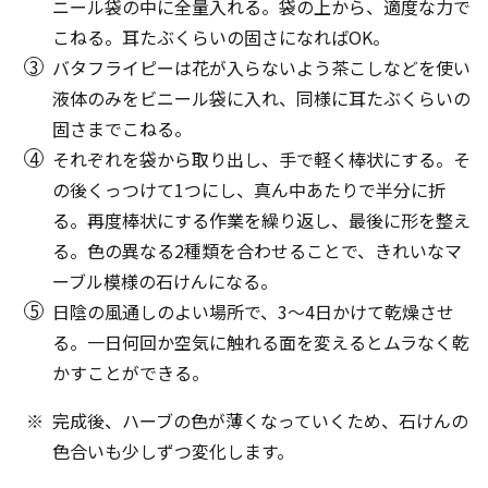
ニール袋の中に全量入れる。袋の上から、適度な力で
こねる。耳たぶくらいの固さになればOK。
バタフライピーは花が入らないよう茶こしなどを使い
液体のみをビニール袋に入れ、同様に耳たぶくらいの
固さまでこねる。
それぞれを袋から取り出し、手で軽く棒状にする。そ
の後くっつけて1つにし、真ん中あたりで半分に折
る。再度棒状にする作業を繰り返し、最後に形を整え
る。色の異なる2種類を合わせることで、きれいなマ
ーブル模様の石けんになる。
日陰の風通しのよい場所で、3～4日かけて乾燥させ
る。一日何回か空気に触れる面を変えるとムラなく乾
かすことができる。
完成後、ハーブの色が薄くなっていくため、石けんの
色合いも少しずつ変化します。