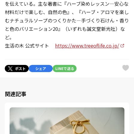
を伝えている。主な著書に『ハーブ染めレッスン—安心な
材料だけで楽しむ、自然の色』、『ハーブ・アロマを楽し
むナチュラルソープのつくりかた—手づくり石けん・香り
と色のバリエーション20』（いずれも誠文堂新光社）な
ど。
生活の木 公式サイト
https://www.treeoflife.co.jp/
ポスト
シェア
LINEで送る
関連記事