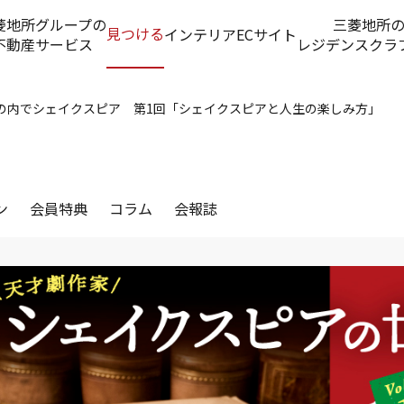
菱地所グループの
三菱地所
見つける
インテリアECサイト
不動産サービス
レジデンスクラ
丸の内でシェイクスピア 第1回「シェイクスピアと人生の楽しみ方」
ン
会員特典
コラム
会報誌