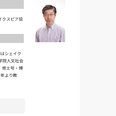
イクスピア協
門はシェイク
学院人文社会
、修士号・博
1年より教