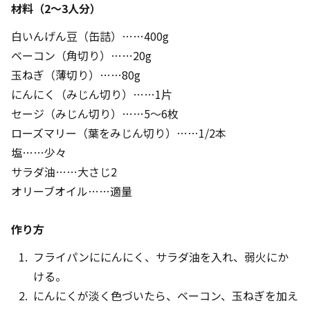
材料（2～3人分）
白いんげん豆（缶詰）……400g
ベーコン（角切り）……20g
玉ねぎ（薄切り）……80g
にんにく（みじん切り）……1片
セージ（みじん切り）……5～6枚
ローズマリー（葉をみじん切り）……1/2本
塩……少々
サラダ油……大さじ2
オリーブオイル……適量
作り方
フライパンににんにく、サラダ油を入れ、弱火にか
ける。
にんにくが淡く色づいたら、ベーコン、玉ねぎを加え