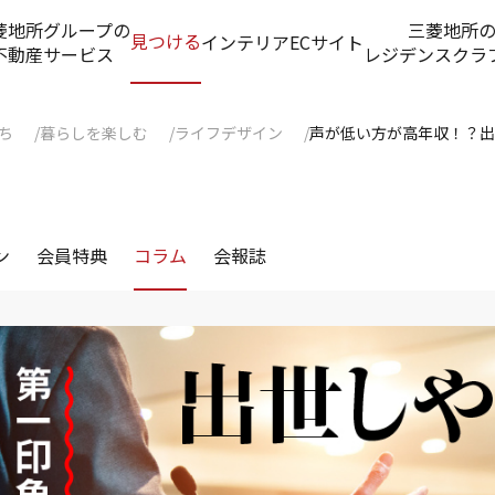
菱地所グループの
三菱地所
見つける
インテリアECサイト
不動産サービス
レジデンスクラ
ち
暮らしを楽しむ
ライフデザイン
声が低い方が高年収！？出
ン
会員特典
コラム
会報誌