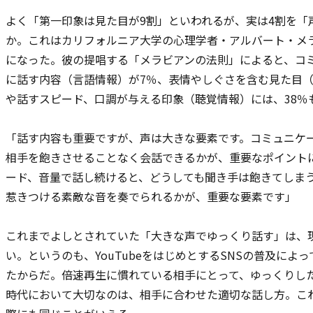
よく「第一印象は見た目が9割」といわれるが、実は4割を「
か。これはカリフォルニア大学の心理学者・アルバート・メ
になった。彼の提唱する「メラビアンの法則」によると、コ
に話す内容（言語情報）が7％、表情やしぐさを含む見た目（
や話すスピード、口調が与える印象（聴覚情報）には、38％
「話す内容も重要ですが、声は大きな要素です。コミュニケ
相手を飽きさせることなく会話できるかが、重要なポイント
ード、音量で話し続けると、どうしても聞き手は飽きてしま
惹きつける素敵な音を奏でられるかが、重要な要素です」
これまでよしとされていた「大きな声でゆっくり話す」は、
い。というのも、YouTubeをはじめとするSNSの普及に
たからだ。倍速再生に慣れている相手にとって、ゆっくりし
時代において大切なのは、相手に合わせた適切な話し方。こ