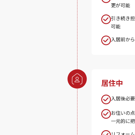
更が可能
引き続き担
可能
入居前から
居住中
入居後必要
お住いの点
一元的に把
リフォーム