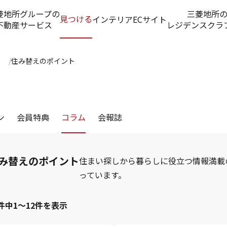
菱地所グループの
三菱地所
見つける
インテリアECサイト
不動産サービス
レジデンスクラ
住み替えのポイント
ン
会員特典
コラム
会報誌
み替えのポイント
住まい探しから暮らしに役立つ情報満載
っています。
2件中1～12件を表示