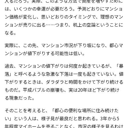
入るだろう。実際、このような方法で資産を増やすために
は、いくつかの幸運が必要だろう。予測どおりにマンショ
ン価格が変化し、思いどおりのタイミングで、理想のマン
ションが売りに出る……つまり、机上の空論ということに
なる。
実際に、この先、マンション市況が下り坂になり、都心マ
ンションが値下がりする可能性は低い。
過去、マンションの値下がりは何度か起きているが、「暴
落」と呼べるような急激な下落は一度も起きていない。値
下がりするときは、ダラダラと時間をかけて下がり続ける
ものだ。平成バブルの崩壊も、実は20年ほど下がり続け
る現象だった。
そのことを考えると、「都心の便利な場所に住み続けた
い」という人は、様子見が最良だと思われる。3年から5
年程度マイホームを売ることなく、市況の様子を見るわけ