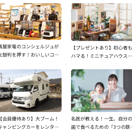
蔦屋家電のコンシェルジュが
【プレゼントあり】初心者
太鼓判を押す！おいしいコー
ハマる！ミニチュアハウス
ルドドリンクを手軽につくれ
奥深き世界
る最新家電
【会員優待あり】大ブーム！
名医が教える！一生、自分
キャンピングカーをレンタル
歯で食べるための「3つの鉄