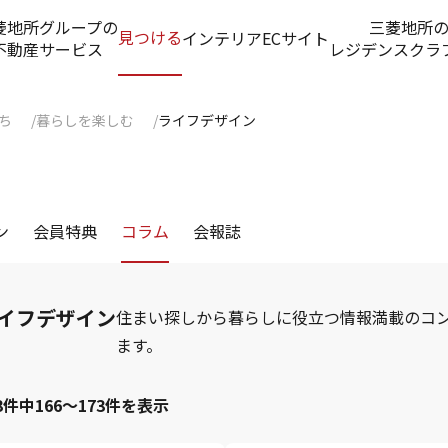
菱地所グループの
三菱地所
見つける
インテリアECサイト
不動産サービス
レジデンスクラ
ち
暮らしを楽しむ
ライフデザイン
ン
会員特典
コラム
会報誌
イフデザイン
住まい探しから暮らしに役立つ情報満載のコ
ます。
73件中166～173件を表示