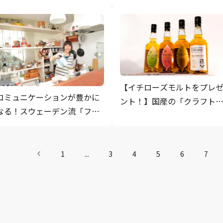
で楽しもう
則」
【イチローズモルトをプレ
コミュニケーションが豊かに
ント！】国産の「クラフト
なる！スウェーデン流「フィ
イスキー」が世界で大人気
ーカ（お茶の時間）」の楽し
理由
み方
1
...
3
4
5
6
7