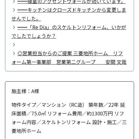
━━寝室のアクセントウォールが効いています。
━━キッチンはクローズドキッチンから変更しま
せんでした。
━━「Re Dia」のスケルトンリフォーム、いかが
でしたでしょうか？
◎営業担当からのご提案 三菱地所ホーム リフ
ォーム第一事業部 営業第二グループ 安間 文哉
施主様：A様
物件タイプ／マンション（RC造） 築年数／22年 延
床面積／75.0㎡ リフォーム費用／約1300万円 リフ
ォーム内容／スケルトンリフォーム 設計・施工／三
菱地所ホーム