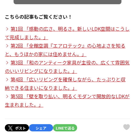
こちらの記事もご覧ください！
第1回 「感動の広さ、明るさ。新しいLDK空間はこうし
て完成しました。」
第2回 「全館空調『エアロテック』の心地よさを知る
と、もうほかの家には住めません。」
第3回 「和のアンティーク家具が主役の、広くて雰囲気
のいいリビングになりました。」
第4回 「広いリビングを確保しながら、たっぷりと収
納できる住まいになりました。」
第5回 「壁を取り払い、明るくモダンで開放的なLDKが
生まれました。」
ポスト
シェア
LINEで送る