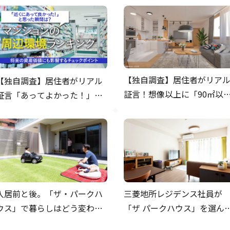
【独自調査】居住者がリア
【独自調査】居住者がリアル
証言！想像以上に「90㎡以
証言「あってよかった！」と
のマンション」を買ってよ
思うマンションの周辺環境
ったと思った瞬間
入居前と後。「ザ・パークハ
三菱地所レジデンス社員が
ウス」で暮らしはどう変わっ
「ザ パークハウス」を選ん
たの？
理由！