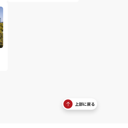
す
上部に戻る