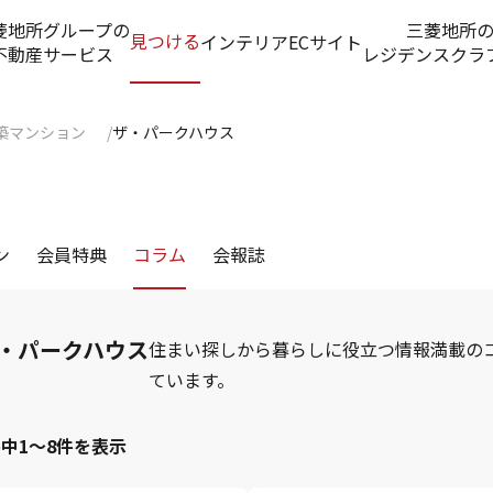
菱地所グループの
三菱地所
見つける
インテリアECサイト
不動産サービス
レジデンスクラ
築マンション
ザ・パークハウス
ン
会員特典
コラム
会報誌
・パークハウス
住まい探しから暮らしに役立つ情報満載の
ています。
件中1～8件を表示