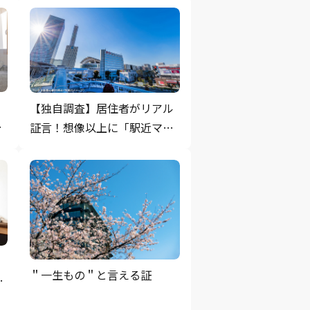
ル
【独自調査】居住者がリアル
上
証言！想像以上に「駅近マン
か
ション」に住んでよかったと
思った瞬間
＂一生もの＂と言える証
だ