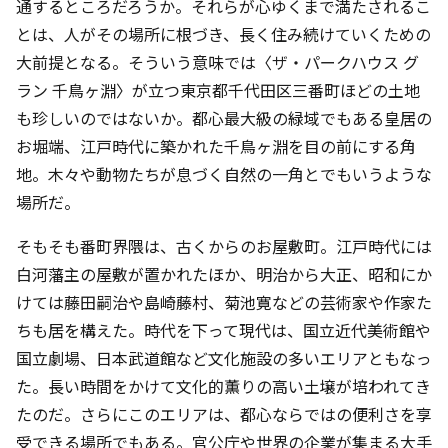
通するところだろうか。それらが心ゆくまで満たされるこ
とは、人がその場所に根づき、長く住み続けていくための
大前提となる。そういう意味では〈ザ・パークハウス グ
ラン 千鳥ヶ淵〉が立つ東京都千代田区三番町ほどの土地
も珍しいのではないか。都心最大級の緑域でもある皇居の
お堀端、江戸時代に築かれた千鳥ヶ淵を目の前にする角
地。木々や動物たちが息づく自然の一角とでもいうような
場所だ。
そもそも番町界隈は、古くからのお屋敷町。江戸時代には
白河藩主の屋敷が置かれたほか、明治から大正、昭和にか
けては藤田嗣治や島崎藤村、菊池寛などの芸術家や作家た
ちも居を構えた。時代を下って現代は、国立近代美術館や
国立劇場、日本武道館など文化施設の多いエリアともなっ
た。長い時間をかけて文化的薫りの高い土壌が培われてき
たのだ。さらにこのエリアは、都心ならではの便利さを享
受できる場所でもある。官公庁や世界の企業が集まる大手