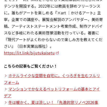
テンツを開設する。2022年には教員を辞めフリーランス
に。誰もがアートを楽しめる『×art ｜かけるアート』主
宰。企業での講座や、展覧会解説のアンバサダー、美術寄
稿、アーティストステートメント考案作成、制作アドバイ
スなど多岐にわたる美術啓蒙活動を行っている。著書に
『現代アートがよくわからないので楽しみ方を教えてくだ
さい』（日本実業出版社）。
https://lit.link/bijutukaisetu
こちらの記事もご覧ください！
ホテルライクな空間を自宅に。くつろぎを生むフルリ
フォーム
マンションでかなえるペットリフォームの基本とアイ
デア
冬は暖かく、夏は涼しい！ 「先進的窓リノベ2026事