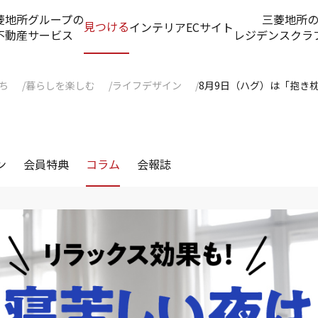
菱地所グループの
三菱地所
見つける
インテリアECサイト
不動産サービス
レジデンスクラ
ち
暮らしを楽しむ
ライフデザイン
8月9日（ハグ）は「抱き
ン
会員特典
コラム
会報誌