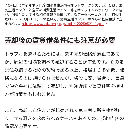
PIO-NET（パイオネット:全国消費生活情報ネットワークシステム）とは、国
民生活センターと全国の消費生活センター等をオンラインネットワークで結
び、消費生活に関する相談情報を蓄積しているデータベースのこと。相談件
数は2025年3月31日までの登録分。消費生活センター等からの経由相談は含
まれない。
https://www.kokusen.go.jp/pdf/n-20250521_1.pdf
売却後の賃貸借条件にも注意が必要
トラブルを避けるためには、まず売却価格が適正である
か、周辺の相場を調べて確認することが重要です。そのま
ま住み続けるための契約である以上、相場より多少低い価
格になるのは避けられませんが、格段に安い場合は、自身
で仲介会社に依頼して売却し、別途近所で賃貸住宅を探す
方が得策かもしれません。
また、売却した住まいが転売されて第三者に所有権が移
り、立ち退きを求められるケースもあるため、契約内容の
確認が必要です。