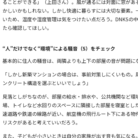
ることができる」（上田さん）。風が通るには対面に窓があ
かしいかもしれない。しかし快適に暮らすには大切な要素。
いため、温度や湿度管理は気をつけたい点だろう。DNKSの
たら確認してほしい。
“人”だけでなく“環境”による騒音（S）をチェック
基本的に住人の騒音は、両隣よりも上下の部屋の音が問題に
「しかし新築マンションの場合は、事前対策しにくいもの。
ンクリート構造を選ぶといいでしょう」
見落としがちなのが、部屋の給水・排水や、公共機関など環
場、トイレなど水回りのスペースに隣接した部屋を寝室とし
速道路や鉄道の線路が近い、航空機の飛行ルート下にある物
リスクがあると考えていいだろう。
また、子どもが小さいときは自分の家族が出す音も気になる