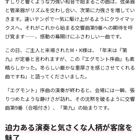
ずしりと響くような力強い和音で始まるこの曲は、弦楽器
と管楽器がリズムを交わし合い、次第に力強さを増してい
きます。速いテンポで一気に駆け上がるようにクライマッ
クスへ。それがこれから始まる交響曲第9番への期待を呼
び覚ます——、感動の幕開けにふさわしい一曲です。
この日、ご主人と来場されたM・K様は、「年末は『第
九』が定番と言われますが、この『エグモント序曲』も素
晴らしかった。冬らしい厳かな重厚さを感じさせてくれる
曲ですね」と語ってくださいました。
「エグモント」序曲の演奏が終わると、会場には一瞬、張
りつめたような静けさが訪れ、その沈黙を破るように交響
曲第9番（合唱付き）、「第九」の始まりです。
迫力ある演奏と気さくな人柄が客席を
魅了