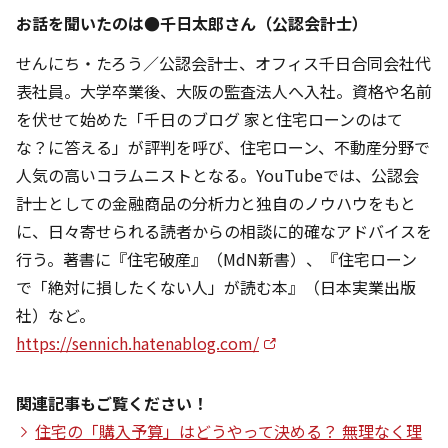
お話を聞いたのは●千日太郎さん（公認会計士）
せんにち・たろう／公認会計士、オフィス千日合同会社代
表社員。大学卒業後、大阪の監査法人へ入社。資格や名前
を伏せて始めた「千日のブログ 家と住宅ローンのはて
な？に答える」が評判を呼び、住宅ローン、不動産分野で
人気の高いコラムニストとなる。YouTubeでは、公認会
計士としての金融商品の分析力と独自のノウハウをもと
に、日々寄せられる読者からの相談に的確なアドバイスを
行う。著書に『住宅破産』（MdN新書）、『住宅ローン
で「絶対に損したくない人」が読む本』（日本実業出版
社）など。
https://sennich.hatenablog.com/
関連記事もご覧ください！
住宅の「購入予算」はどうやって決める？ 無理なく理