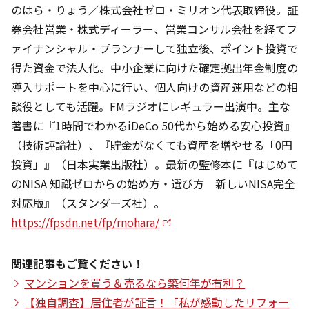
のはら・りょう／株式会社ゼロ・ミリオン代表取締役。証
券会社営業・株式ディーラー、営業コンサル会社を経てフ
ァイナンシャル・プランナーして独立後、ポイント投資で
得た資金で法人化。中小企業に向けた確定拠出年金制度の
導入サポートを中心に行い、個人向けの資産運用などの相
談役としても活躍。FMラジオにレギュラー出演中。主な
著書に『1時間でわかるiDeCo 50代から始める安心投資』
（技術評論社）、『貯金がなくても資産を増やせる「0円
投資」』（日本実業出版社）。最新の監修本に『はじめて
のNISA 知識ゼロからの始め方・選び方 新しいNISA完全
対応版』（スタンダーズ社）。
https://fpsdn.net/fp/rnohara/
関連記事もご覧ください！
マンションを買う＆売るなら築何年が有利？
【独自調査】居住者が証言！「私が感動したリフォー