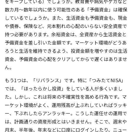
をキープしている）でしょうか。教育費や病気やケガなど
数カ月～数年以内に使う可能性のある「予備資金」は確保
しているでしょうか。また、生活資金も予備資金も、現金
や債券、保険など、元本割れの心配のいらない安全資産で
持つ必要があります。余裕資金は、全資産から生活資金と
予備資金を差し引いた金額です。マーケット環境がどうあ
ろうと生活を維持できるよう、投資金額を増やすのは生活
資金、予備資金の心配をクリアしてからで遅くはありませ
ん。
もう1つは、「リバランス」です。特に「つみたてNISA」
では、「ほったらかし投資」をしている人が多くいまし
た。しかし、これは将来の不確実性を高める行為です。マ
ーケット環境がよく、運用残高が上ぶれしていればラッキ
ー、下ぶれしたらアンラッキー。こうした運任せの運用で
は、計画通りの資産形成とはいきません。そこで、週末や
月末、半年後、年末などに口座にログインしたり、ニュー