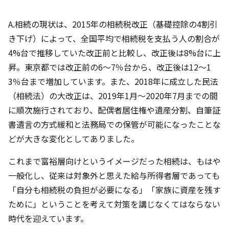
A.相続の現状は、2015年の相続税改正（基礎控除の4割引
き下げ）によって、全国平均で相続税を支払う人の割合が
4%台で推移していた改正前と比較し、改正後は8%台に上
昇。東京都では改正前の6～7％台から、改正後は12～1
3％台まで増加しています。また、2018年に成立した民法
（相続法）の大改正は、2019年1月～2020年7月までの間
に順次施行されており、配偶者居住権や遺産分割、自筆証
書遺言の方式緩和と法務局での保管が可能になったことな
どが大きな変化としてありました。
これまで富裕層向けというイメージだった相続は、もはや
一般化し、従来は対象外と思えた給与所得者層であっても
「自分も相続税の負担が必要になる」「家族に資産を残す
ために」ということを考えて対策を講じなくてはならない
時代を迎えています。