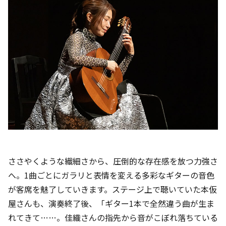
ささやくような繊細さから、圧倒的な存在感を放つ力強さ
へ――。1曲ごとにガラリと表情を変える多彩なギターの音色
が客席を魅了していきます。ステージ上で聴いていた本仮
屋さんも、演奏終了後、「ギター1本で全然違う曲が生ま
れてきて……。佳織さんの指先から音がこぼれ落ちている