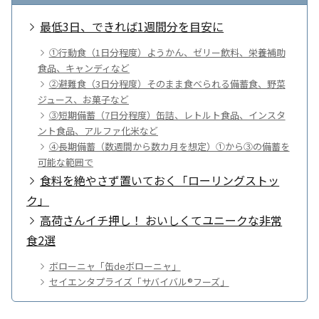
最低3日、できれば1週間分を目安に
①行動食（1日分程度）ようかん、ゼリー飲料、栄養補助
食品、キャンディなど
②避難食（3日分程度）そのまま食べられる備蓄食、野菜
ジュース、お菓子など
③短期備蓄（7日分程度）缶詰、レトルト食品、インスタ
ント食品、アルファ化米など
④長期備蓄（数週間から数カ月を想定）①から③の備蓄を
可能な範囲で
食料を絶やさず置いておく「ローリングストッ
ク」
高荷さんイチ押し！ おいしくてユニークな非常
食2選
ボローニャ「缶deボローニャ」
セイエンタプライズ「サバイバル®️フーズ」