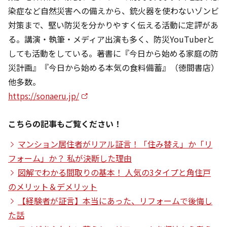
染症など自然災害への備えから、銃火器を使わないゾンビ
対策まで、堅い防災を分かりやすく伝える活動に定評があ
る。講演・執筆・メディア出演も多く、防災YouTuberと
しても活動をしている。著書に『今日から始める家庭の防
災計画』『今日から始める本気の食料備蓄』（徳間書店）
他多数。
https://sonaeru.jp/
こちらの記事もご覧ください！
マンション居住者がリアル証言！「住み替え」か「リ
フォーム」か？ 私が決断した理由
図解でわかる間取りの基本！ 人気の3タイプと角住戸
のメリット＆デメリット
【経験者が証言】本当にあった、リフォームで後悔し
た話