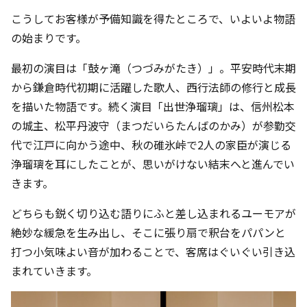
こうしてお客様が予備知識を得たところで、いよいよ物語
の始まりです。
最初の演目は「鼓ヶ滝（つづみがたき）」。平安時代末期
から鎌倉時代初期に活躍した歌人、西行法師の修行と成長
を描いた物語です。続く演目「出世浄瑠璃」は、信州松本
の城主、松平丹波守（まつだいらたんばのかみ）が参勤交
代で江戸に向かう途中、秋の碓氷峠で2人の家臣が演じる
浄瑠璃を耳にしたことが、思いがけない結末へと進んでい
きます。
どちらも鋭く切り込む語りにふと差し込まれるユーモアが
絶妙な緩急を生み出し、そこに張り扇で釈台をパパンと
打つ小気味よい音が加わることで、客席はぐいぐい引き込
まれていきます。