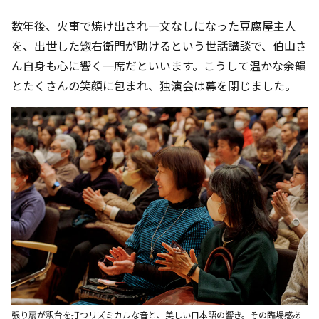
数年後、火事で焼け出され一文なしになった豆腐屋主人
を、出世した惣右衛門が助けるという世話講談で、伯山さ
ん自身も心に響く一席だといいます。こうして温かな余韻
とたくさんの笑顔に包まれ、独演会は幕を閉じました。
張り扇が釈台を打つリズミカルな音と、美しい日本語の響き。その臨場感あ