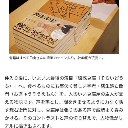
書籍はすべて伯山さんの直筆のサイン入り。計40冊が完売に。
仲入り後に、いよいよ最後の演目「徂徠豆腐（そらいどう
ふ）」へ。食べるものにも事欠く貧しい学者・荻生惣右衛
門（おぎゅうそうえもん）を、人のいい豆腐屋の主人が支
える物語です。声を落とし、間を含ませるように力なく話
す惣右衛門に対し、豆腐屋は張りのある声で威勢よく畳み
かける。そのコントラストと声の切り替えで、人物像がリ
アルに描き出されます。