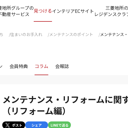
菱地所グループの
三菱地所
見つける
インテリアECサイト
不動産サービス
レジデンスクラ
ち
住まいのお手入れ
メンテナンスのポイント
メンテナンス・
ン
会員特典
コラム
会報誌
メンテナンス・リフォームに関
（リフォーム編）
ポスト
シェア
LINEで送る