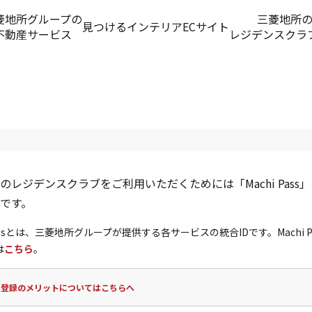
菱地所グループの
三菱地所
見つける
インテリアECサイト
不動産サービス
レジデンスクラ
のレジデンスクラブをご利用いただくためには「Machi Pass
です。
 Passとは、三菱地所グループが提供する各サービスの統合IDです。Machi P
は
こちら
。
員登録のメリットについてはこちらへ