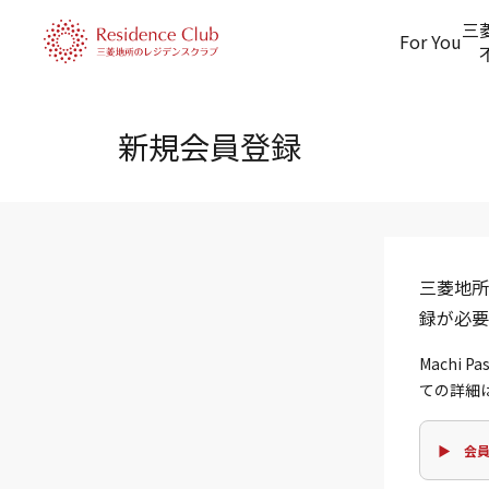
三
For You
新規会員登録
三菱地所
録が必要
Machi
ての詳細
▶ 会