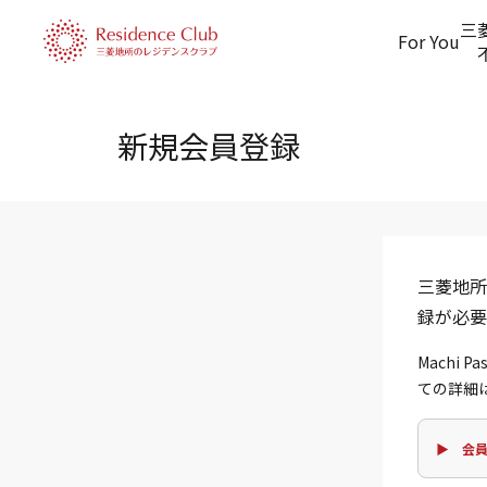
三
For You
新規会員登録
三菱地所
録が必要
Machi
ての詳細
▶ 会