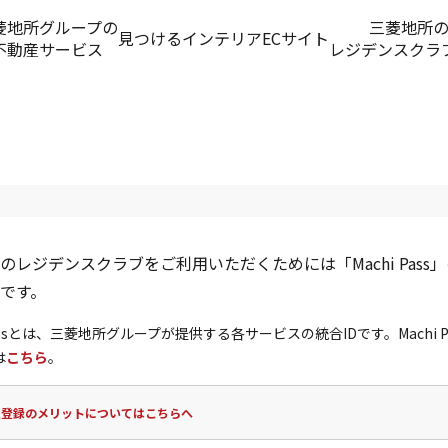
菱地所グループの
三菱地所
見つける
インテリアECサイト
不動産サービス
レジデンスクラ
のレジデンスクラブをご利用いただくためには「Machi Pass
です。
 Passとは、三菱地所グループが提供する各サービスの統合IDです。Machi P
は
こちら
。
員登録のメリットについてはこちらへ