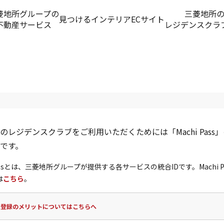
菱地所グループの
三菱地所
見つける
インテリアECサイト
不動産サービス
レジデンスクラ
のレジデンスクラブをご利用いただくためには「Machi Pass
です。
 Passとは、三菱地所グループが提供する各サービスの統合IDです。Machi P
は
こちら
。
員登録のメリットについてはこちらへ