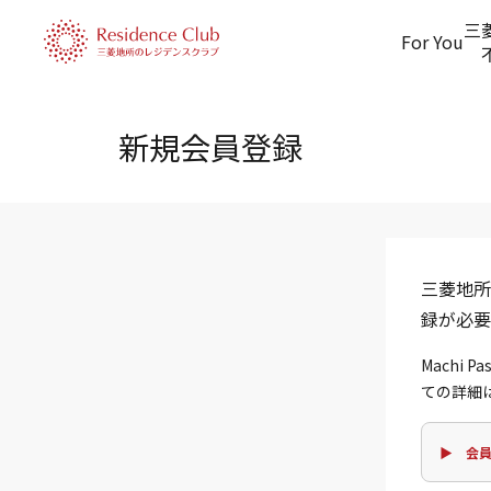
三
For You
新規会員登録
三菱地所
録が必要
Machi
ての詳細
▶ 会