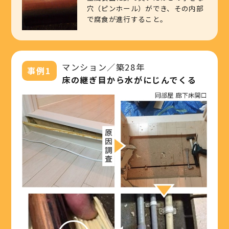
穴（ピンホール）ができ、その内部
で腐食が進行すること。
マンション／築28年
事例1
床の継ぎ目から水がにじんでくる