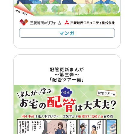
マンガ
配管更新まんが
～第三弾～
「配管ツアー編」