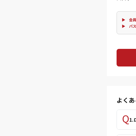
▶ 会員
▶ パ
よくあ
1