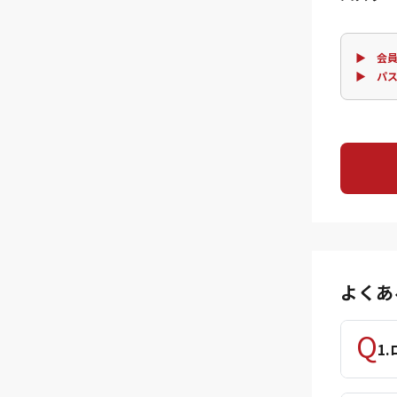
▶ 会員
▶ パ
よくあ
1