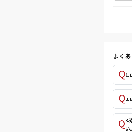
よくあ
1
2
3
い