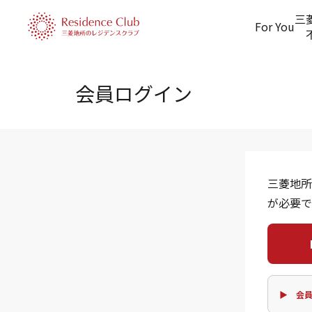
三
For You
会員ログイン
三菱地所
が必要で
▶ 会