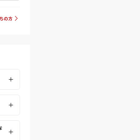
持ちの方
な