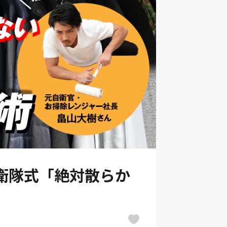
衛隊式「絶対散らか