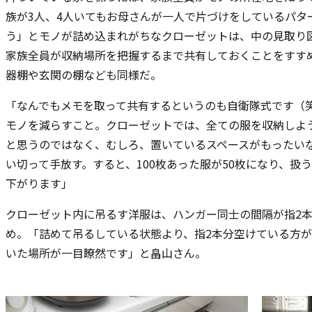
族が3人、4人いてもお母さんが一人で片づけをしているパタ
う」とモノが詰め込まれがちなクローゼットは、中の見取り
家族全員が収納場所を把握するまで共有しておくことをすす
器棚や玄関の棚なども同様だ。
「なんでもメモを取って共有するというのも自衛隊式です（
モノを減らすこと。クローゼットでは、全ての服を収納しよ
と思うのではなく、むしろ、置いているスペースがもったい
い切って手放す。すると、100枚あった服が50枚になり、扱
下がります」
クローゼット内に吊るす洋服は、ハンガー同士の間隔が指2
め。「詰めて吊るしている状態より、指2本分空けている方
いた場所が一目瞭然です」と畠山さん。