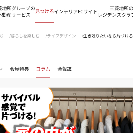
菱地所グループの
三菱地所
見つける
インテリアECサイト
不動産サービス
レジデンスクラ
ち
暮らしを楽しむ
ライフデザイン
生き残りたいなら片づけろ
ン
会員特典
コラム
会報誌