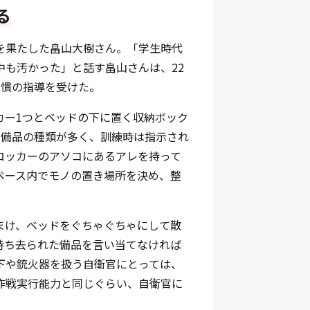
る
を果たした畠山大樹さん。「学生時代
も汚かった」と話す畠山さんは、22
習慣の指導を受けた。
カー1つとベッドの下に置く収納ボック
で備品の種類が多く、訓練時は指示され
ロッカーのアソコにあるアレを持って
ペース内でモノの置き場所を決め、整
まけ、ベッドをぐちゃぐちゃにして散
持ち去られた備品を言い当てなければ
下や銃火器を扱う自衛官にとっては、
作戦実行能力と同じぐらい、自衛官に