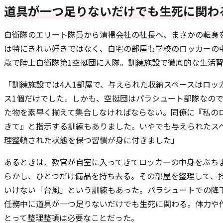
道具が一つ足りないだけでも生死に関わ
自衛隊のエリート隊員から清掃会社の社長へ、まさかの転身
は特にきれい好きではなく、自宅の部屋も学校のロッカーの中
歳で陸上自衛隊第1空挺団に入隊。訓練施設で徹底的な生活
「訓練施設では4人1部屋で、与えられた収納スペースはロッ
ス1個だけでした。しかも、空挺団はパラシュート部隊なの
た物を素早く揃えて集合しなければならない。同僚に『私の
きて』と指示する訓練もありました。いやでも与えられたス
理整頓された状態を保つ習慣が身に付きました」
あるときは、教官が自室に入ってきてロッカーの中身をぶち
らかし、ひとつだけ備品を持ち去る。その部屋を整理して、
いけない「台風」という訓練もあった。パラシュートでの降
任務中に道具が一つ足りないだけでも生死に関わる。体力や
とって整理整頓は必要なことだった。