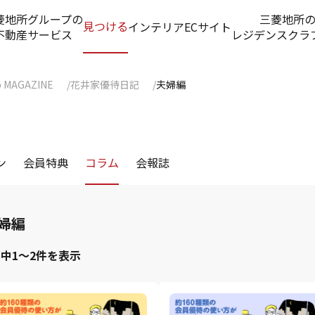
菱地所グループの
三菱地所
見つける
インテリアECサイト
不動産サービス
レジデンスクラ
b MAGAZINE
花井家優待日記
夫婦編
ン
会員特典
コラム
会報誌
婦編
件中1～2件を表示