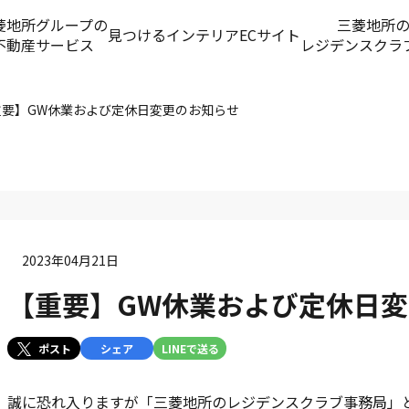
菱地所グループの
三菱地所
見つける
インテリアECサイト
不動産サービス
レジデンスクラ
重要】GW休業および定休日変更のお知らせ
2023年04月21日
【重要】GW休業および定休日
ポスト
シェア
LINEで送る
誠に恐れ入りますが「三菱地所のレジデンスクラブ事務局」