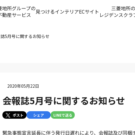
菱地所グループの
三菱地所
見つける
インテリアECサイト
不動産サービス
レジデンスクラ
報誌5月号に関するお知らせ
2020年05月22日
会報誌5月号に関するお知らせ
ポスト
シェア
LINEで送る
緊急事態宣言延長に伴う発行日遅れにより、会報誌及び同梱