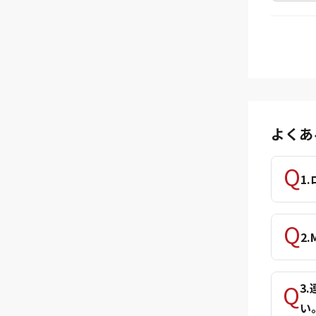
よくあ
1
2
3
い