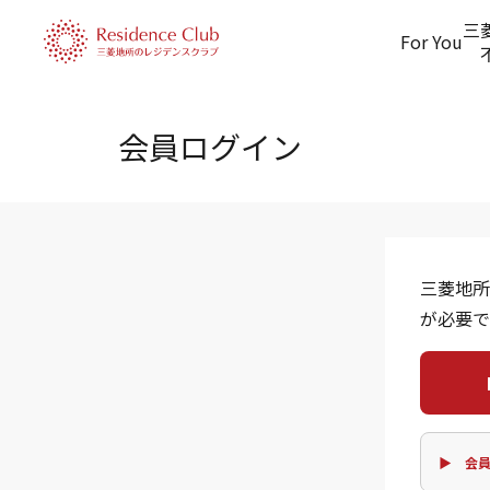
三
For You
会員ログイン
三菱地所
が必要で
▶ 会