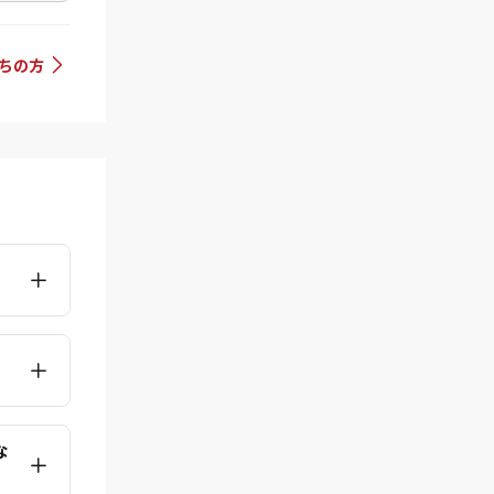
持ちの方
な