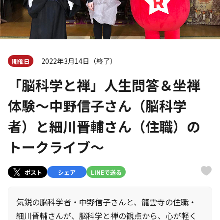
2022年3月14日（終了）
開催日
「脳科学と禅」人生問答＆坐禅
体験～中野信子さん（脳科学
者）と細川晋輔さん（住職）の
トークライブ～
ポスト
シェア
LINEで送る
気鋭の脳科学者・中野信子さんと、龍雲寺の住職・
細川晋輔さんが、脳科学と禅の観点から、心が軽く