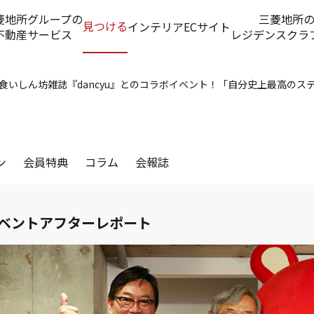
菱地所グループの
三菱地所
見つける
インテリアECサイト
不動産サービス
レジデンスクラ
食いしん坊雑誌『dancyu』とのコラボイベント！「自分史上最高のス
ン
会員特典
コラム
会報誌
ベントアフターレポート