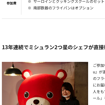
サーロインとクッキングスクールのセット
参加費
南部鉄器のフライパンはオプション
13年連続でミシュラン2つ星のシェフが直
ご参加
u』が
のフラ
にお届
人をも
ール」