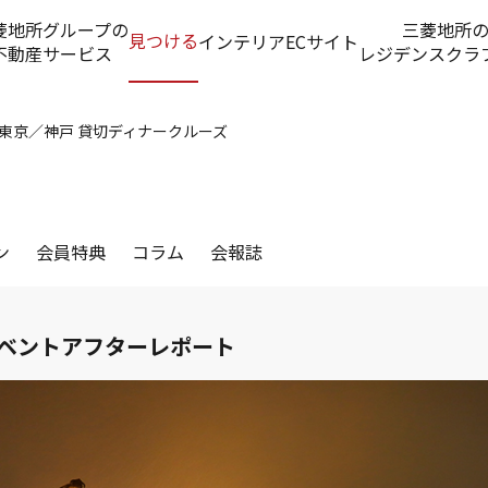
菱地所グループの
三菱地所
見つける
インテリアECサイト
不動産サービス
レジデンスクラ
東京／神戸 貸切ディナークルーズ
ン
会員特典
コラム
会報誌
ベントアフターレポート