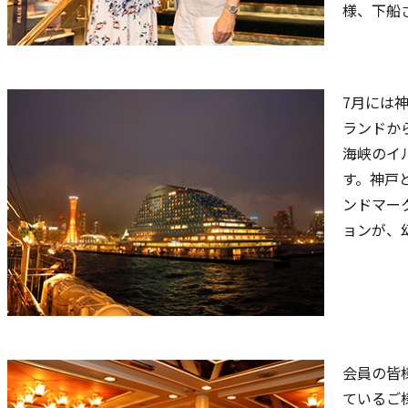
様、下船
7月には
ランドか
海峡のイ
す。神戸
ンドマー
ョンが、
会員の皆
ているご