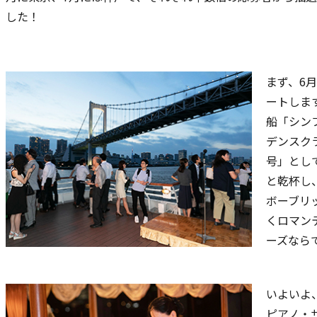
した！
まず、6
ートしま
船「シン
デンスク
号」とし
と乾杯し
ボーブリ
くロマン
ーズなら
いよいよ
ピアノ・