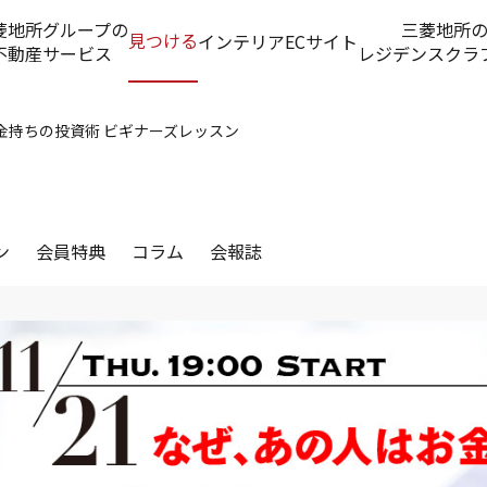
菱地所グループの
三菱地所
見つける
インテリアECサイト
不動産サービス
レジデンスクラ
お金持ちの投資術 ビギナーズレッスン
ン
会員特典
コラム
会報誌