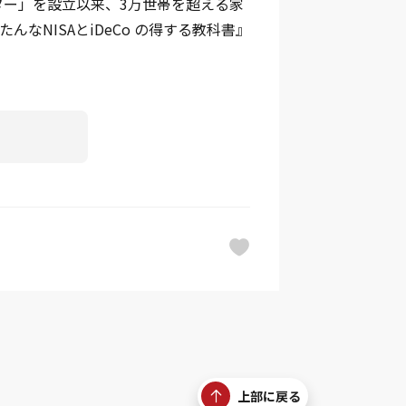
ター」を設立以来、3万世帯を超える家
なNISAとiDeCo の得する教科書』
上部に戻る