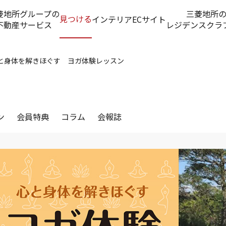
菱地所グループの
三菱地所
見つける
インテリアECサイト
不動産サービス
レジデンスクラ
心と身体を解きほぐす ヨガ体験レッスン
ン
会員特典
コラム
会報誌