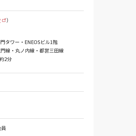
P
）
門タワー・ENEOSビル1階
蔵門線・丸ノ内線・都営三田線
約2分
会員