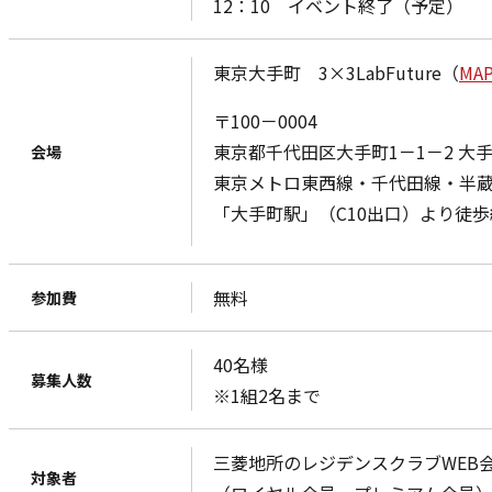
12：10 イベント終了（予定）
東京大手町 3×3LabFuture（
MA
〒100－0004
東京都千代田区大手町1－1－2 大手
会場
東京メトロ東西線・千代田線・半
「大手町駅」（C10出口）より徒歩
無料
参加費
40名様
募集人数
※1組2名まで
三菱地所のレジデンスクラブWEB
対象者