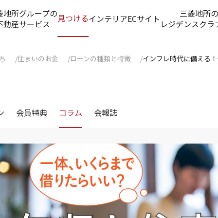
菱地所グループの
三菱地所
見つける
インテリアECサイト
不動産サービス
レジデンスクラ
ち
住まいのお金
ローンの種類と特徴
インフレ時代に備える！
ン
会員特典
コラム
会報誌