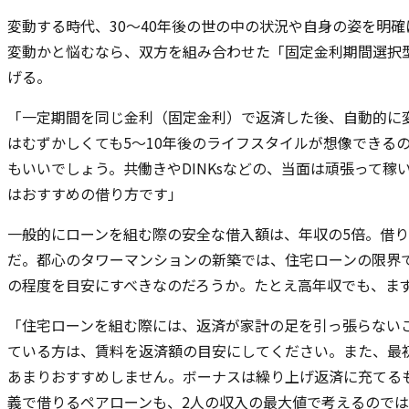
変動する時代、30～40年後の世の中の状況や自身の姿を明
変動かと悩むなら、双方を組み合わせた「固定金利期間選択
げる。
「一定期間を同じ金利（固定金利）で返済した後、自動的に変
はむずかしくても5～10年後のライフスタイルが想像できる
もいいでしょう。共働きやDINKsなどの、当面は頑張って
はおすすめの借り方です」
一般的にローンを組む際の安全な借入額は、年収の5倍。借り
だ。都心のタワーマンションの新築では、住宅ローンの限界で
の程度を目安にすべきなのだろうか。たとえ高年収でも、ま
「住宅ローンを組む際には、返済が家計の足を引っ張らない
ている方は、賃料を返済額の目安にしてください。また、最
あまりおすすめしません。ボーナスは繰り上げ返済に充てる
義で借りるペアローンも、2人の収入の最大値で考えるので