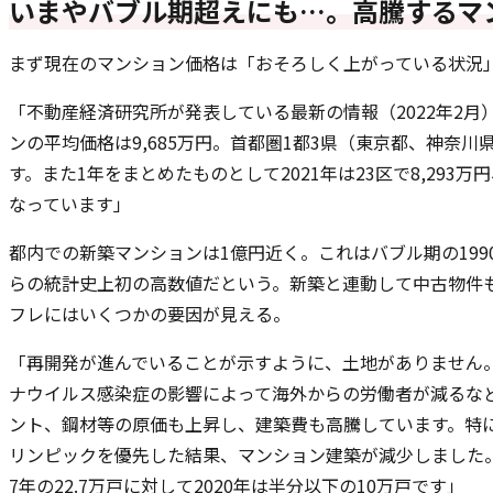
いまやバブル期超えにも…。高騰するマ
まず現在のマンション価格は「おそろしく上がっている状況
「不動産経済研究所が発表している最新の情報（2022年2月
ンの平均価格は9,685万円。首都圏1都3県（東京都、神奈川県
す。また1年をまとめたものとして2021年は23区で8,293万円
なっています」
都内での新築マンションは1億円近く。これはバブル期の1990年
らの統計史上初の高数値だという。新築と連動して中古物件
フレにはいくつかの要因が見える。
「再開発が進んでいることが示すように、土地がありません
ナウイルス感染症の影響によって海外からの労働者が減るな
ント、鋼材等の原価も上昇し、建築費も高騰しています。特
リンピックを優先した結果、マンション建築が減少しました。
7年の22.7万戸に対して2020年は半分以下の10万戸です」