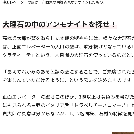
機エレベーターの扉は、洋画家の東郷青児がデザインしたもの。
大理石の中のアンモナイトを探せ！
高橋貞太郎が贅を凝らした本館の壁や柱には、様々な大理石
ば、正面エレベーターの入口の壁は、吹き抜けとなっている1
タラティーテ」という、木目調の大理石を使っているのだと
「あえて温かみのある色調の壁にすることで、ご来店された
を楽しんでいただけるように、という思いを込めたものです
正面エレベーターの壁はこのほか、3階以上は黄色みを帯び
にも見られる白亜のイタリア産「トラベルチーノロマーノ」
貞太郎の真意は分からないが、1、2階同様、石材の特徴を見