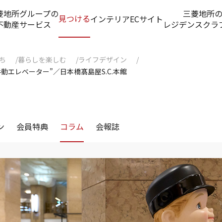
菱地所グループの
三菱地所
見つける
インテリアECサイト
不動産サービス
レジデンスクラ
ち
暮らしを楽しむ
ライフデザイン
エレベーター”／日本橋髙島屋S.C.本館
ン
会員特典
コラム
会報誌