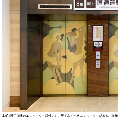
本館1階正面奥のエレベーター以外にも、見ておくべきエレベーターがある。後年