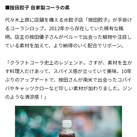
■按田餃子 自家製コーラの素
代々木上原に店舗を構える水餃子店「按田餃子」が手掛け
るコーラシロップ。2012年から存在していた稀有な銘
柄。店主の按田優子さんがペルーで出会った植物や注目し
ている素材を加えて、より納得のいく配合でリボーン。
「クラフトコーラ史上のレジェンド。さすが、素材を生か
す料理人だけあって、スパイス感が立っていて美味。10年
ぶりのアップデートで、按田さんが南米で出会ったコパイ
バやキャッツクローなど珍しい素材が加わりました。ジン
のような清涼感！」