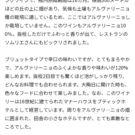
ングワインで、瓶内熟成期間は16カ月。標高300メートル
ほどの丘の上に畑があり、気候も土壌もアルヴァリーニョ
種の栽培に適しているため、ここではアルヴァリーニョし
か栽培していません。このワインもアルヴァリーニョ10
0％。抜栓しただけでふわっと香りが出て、レストランの
ソムリエさんにもビックリされました。
ブリュットタイプで辛口の味わいですが、とてもまろやか
で、アルヴァリーニョのふくよかな香りや味わいが120%
楽しめます。抜栓2日目でも驚くほど泡がしっかり残り、
どんなお料理でも合わせられます。大晦日に開けた時も、
色々なフードに合わせて楽しみました。なお、このワイナ
リーは16世紀に建てられたマナーハウスをブティックホ
テルとして経営しています。周りをアルヴァリ―ニョの畑
に囲まれた、田舎の小さなホテルですが、とても素敵なと
ころでした。