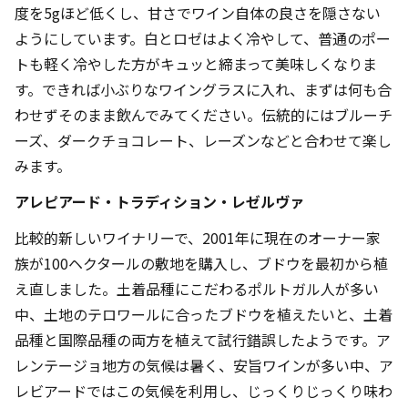
度を5gほど低くし、甘さでワイン自体の良さを隠さない
ようにしています。白とロゼはよく冷やして、普通のポー
トも軽く冷やした方がキュッと締まって美味しくなりま
す。できれば小ぶりなワイングラスに入れ、まずは何も合
わせずそのまま飲んでみてください。伝統的にはブルーチ
ーズ、ダークチョコレート、レーズンなどと合わせて楽し
みます。
アレピアード・トラディション・レゼルヴァ
比較的新しいワイナリーで、2001年に現在のオーナー家
族が100ヘクタールの敷地を購入し、ブドウを最初から植
え直しました。土着品種にこだわるポルトガル人が多い
中、土地のテロワールに合ったブドウを植えたいと、土着
品種と国際品種の両方を植えて試行錯誤したようです。ア
レンテージョ地方の気候は暑く、安旨ワインが多い中、ア
レビアードではこの気候を利用し、じっくりじっくり味わ