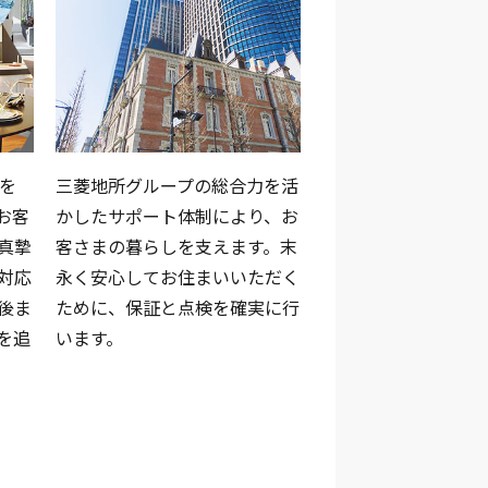
績を
三菱地所グループの総合力を活
お客
かしたサポート体制により、お
真摯
客さまの暮らしを支えます。末
対応
永く安心してお住まいいただく
後ま
ために、保証と点検を確実に行
を追
います。