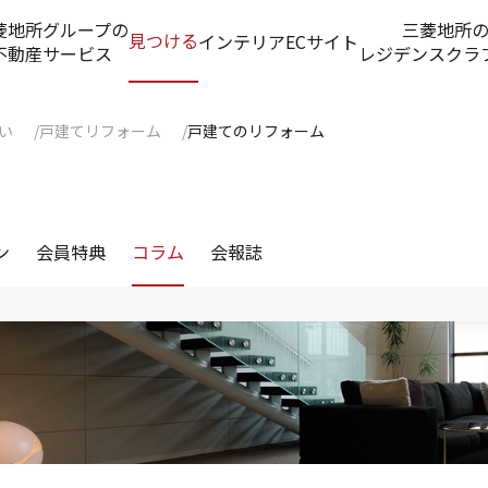
菱地所グループの
三菱地所
見つける
インテリアECサイト
不動産サービス
レジデンスクラ
い
戸建てリフォーム
戸建てのリフォーム
ン
会員特典
コラム
会報誌