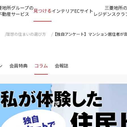
菱地所グループの
三菱地所
見つける
インテリアECサイト
不動産サービス
レジデンスクラ
理想の住まいの選び方
【独自アンケート】マンション居住者が
ン
会員特典
コラム
会報誌