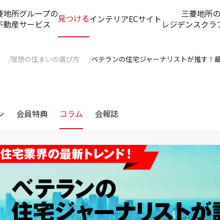
菱地所グループの
三菱地所
見つける
インテリアECサイト
不動産サービス
レジデンスクラ
理想の住まいの選び方
ベテランの住宅ジャーナリストが推す！最
ン
会員特典
コラム
会報誌