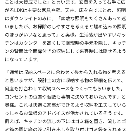
ことは大賛成でした」と言います。玄関を入って右手に広
がるLDKは主要な家具や壁、天井、床を白でまとめ、照明
はダウンライトのみに。「素敵な照明もたくさんあって迷
いましたが、お掃除のしやすさを考えると埋め込みの照明
のほうがいいなと思って」と奥様。生活感が出やすいキッ
チンはカウンターを高くして調理時の手元を隠し、キッチ
ンの背面は全面扉付きの収納にして来客時には隠せるよう
になっています。
「通常は収納スペースに合わせて後から入れる物を考える
と思いますが、設計士の方に収納する物の詳細を伝えて、
何度も打合わせて収納スペースをつくってもらいました。
コンセントの位置や個数も事前に決めておいたんです」と
奥様。これは快適に家事ができるよう収納を工夫していら
っしゃるお母様のアドバイスが活かされているそうです。
例えば、キッチンの流しの下にはゴミ箱を置き、流しとゴ
ミ箱の間に底の浅い引き出しを取り付けゴミ袋を入れるス