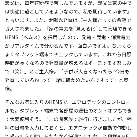
義父は、毎年花粉症で苦しんでいますが、義父は家の中で
は快適に過ごしているようなので、私も期待しています」
と言います。また、太陽光発電はご主人様たっての希望で
導入されました。「家の電力を“見える化”して管理できる
HEMS（ヘムス）を採用したので、発電・売電・消費電力
がリアルタイムで分かるんです。面白いですよ。ちょくち
ょくタブレット端末でチェックしています。これから日照
時間が長くなるので発電量が増えるはず。ますます楽しみ
で（笑）」とご主人様。「子供が大きくなったら“今日も
発電しているね”って一緒に確かめたいんですって」と奥
様。
そんなお気に入りのHEMSで、エアロテックのコントロー
ルも。タブレット端末で各部屋の運転のオン・オフもでき
て大変便利そう。「この間家族で旅行に行きましたが、帰
宅の日時を入力しておくと、エアロテックが自動で作動し
て帰ってきた時にあたたかく快適でしたね」と奥様もHE