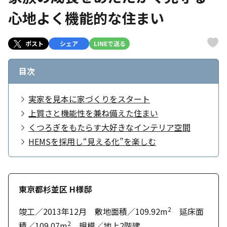
心地よく機能的な住まい
ポスト
シェア
LINEで送る
目次
実家を見本に家づくりをスタート
上質さと機能性を兼ね備えた住まい
くつろぎをもたらす大好きなインテリア空間
HEMSを採用し“見える化”を楽しむ
東京都杉並区 H様邸
2
竣工／2013年12月 敷地面積／109.92m
延床面
2
積／109.07m
規模／地上2階建