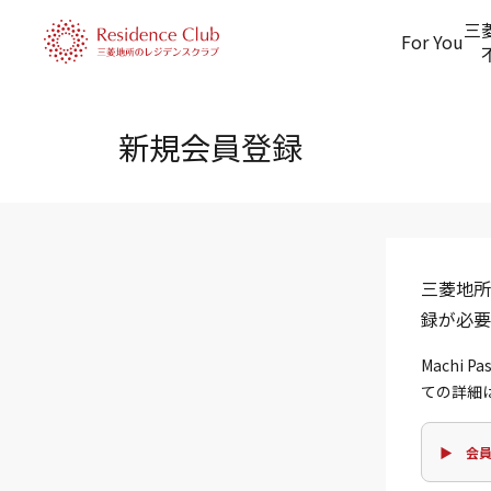
三
For You
新規会員登録
三菱地所
録が必要
Machi
ての詳細
▶ 会