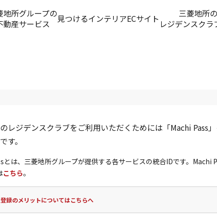
菱地所グループの
三菱地所
見つける
インテリアECサイト
不動産サービス
レジデンスクラ
のレジデンスクラブをご利用いただくためには「Machi Pass
です。
 Passとは、三菱地所グループが提供する各サービスの統合IDです。Machi P
は
こちら
。
員登録のメリットについてはこちらへ